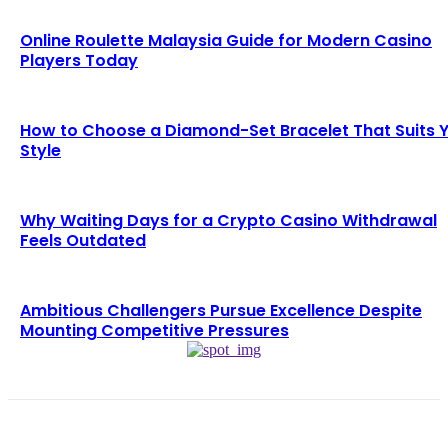
Online Roulette Malaysia Guide for Modern Casino
Players Today
How to Choose a Diamond-Set Bracelet That Suits 
Style
Why Waiting Days for a Crypto Casino Withdrawal
Feels Outdated
Ambitious Challengers Pursue Excellence Despite
Mounting Competitive Pressures