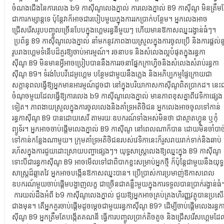
ចំណងជើងនៃការលេង b9 កាស៊ីណូលេងភ្នាល់ ការលេងភ្នាល់ B9 កាស៊ីណូ មិនត្រឹម
ជាការកម្សាន្តទេ ប៉ុន្តែវាក៏អាចជារបៀបមួយក្នុងការរកប្រាក់បន្ថែម។ អ្នកលេងអាច
ជ្រើសរើសរូបបញ្ចូលច្រើនបែបក្នុងហ្គេមរន្ធនីមួយៗ ហើយមានឱកាសឈ្នះរង្វាន់ធំៗ។
ប្រព័ន្ធ B9 កាស៊ីណូលេងភ្នាល់ នាំមកនូវភាពងាយស្រួលក្នុងការចូលប្រើ និងការផ្តល់ន
រូបរាងហ្គេមទំនើបដ៏គួរឱ្យចាប់អារម្មណ៍។ រចនាបទ និងសំលេងល្អបំផុតក្នុងរន្ធកា
ស៊ីណូ B9 មិនមានអ្វីអាចប្រៀបបាននឹងការរចនាផ្នែកក្រាហ្វិចនិងសំលេងសំរាប់រន្ធកា
ស៊ីណូ B9។ ទំរង់បែបវីដេអូហ្គេម បន្ថែមជាមួយនឹងភ្លេង និងអភិប្បកម្មផ្ទៃក្រោយជា
សក្តានុពលធ្វើឱ្យអ្នកមានអារម្មណ៍ដូចជា នៅក្នុងបរិយាកាសកាស៊ីណូពិតប្រាកដ។ នេះ
ចំណុចមួយដែលធ្វើឱ្យការលេង b9 កាស៊ីណូលេងភ្នាល់ មានភាពខុសគ្នាពីវេទិកាផ្សេង
ទៀត។ ភាពងាយស្រួលក្នុងការចូលលេងនិងគាំទ្រអតិថិជន អ្នកលេងអាចចូលទៅកាន់
រន្ធកាស៊ីណូ B9 បានដោយសេរី តាមរយៈឧបករណ៍ទាំងអស់មិនថា ជាស្មាតហ្វូន ឬកុំ
ព្យូទ័រ។ អ្នកអាចចាប់ផ្ដើមលេងភ្នាល់ B9 កាស៊ីណូ នៅពេលណាក៏បាន ដោយមិនចាំបាច
ទៅកាន់កន្លែងណាមួយ។ ក្រុមគាំទ្រអតិថិជនរបស់វេទិកានេះក៏រួសរាយរាក់ទាក់និងឆាប់
រហ័សក្នុងការជួយដោះស្រាយបញ្ហាផ្សេងៗ។ យុទ្ធសាស្ត្រលេងឱ្យឈ្នះក្នុង B9 កាស៊ីណូ
ទោះបីជារន្ធកាស៊ីណូ B9 អាចមើលទៅជាពិបាកខ្លះសម្រាប់អ្នកថ្មី ក៏ប៉ុន្តែជាមួយនឹងយុទ្ធ
សាស្ត្រដ៏ឆ្លាតវៃ អ្នកអាចបង្កើនឱកាសឈ្នះបាន។ ប្រើប្រាស់ការប្រមាញ់ឱកាសពេល
ឧបករណ៍មួយចាប់ផ្ដើមបង្ហាញលក្ខ ជាច្រើនជាគន្លឹះមួយក្នុងការទទួលបានប្រាក់រង្វាន់ធំ
ការយល់ដឹងអំពី b9 កាស៊ីណូលេងភ្នាល់ ជួយឱ្យអ្នកអាចគ្រប់គ្រងហិរញ្ញវត្ថុបានប្រសើ
ជាងមុន។ តើអ្នកគួរចាប់ផ្ដើមដូចម្តេចជាមួយរន្ធកាស៊ីណូ B9? ដើម្បីចាប់ផ្ដើមលេងរន្ធក
ស៊ីណូ B9 អ្នកត្រឹមតែបង្កើតគណនី ធ្វើការបញ្ចូលប្រាក់តិចតួច និងជ្រើសរើសហ្គេមដ