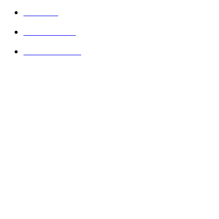
Business
Online-Betting
Online-Casino